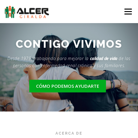
Saltar
al
Menú
contenido
LA ASOCIACIÓN
LA ERC
SERVICIOS
CONTIGO
VIVIMOS
Desde 1979, trabajando para mejorar la
calidad de vida
de las
NOTICIAS
EQUIPO
AGENDA
COLABORA
personas con enfermedad renal crónica y sus familiares.
TIENDA
CONTACTO
CÓMO PODEMOS AYUDARTE
ACERCA DE