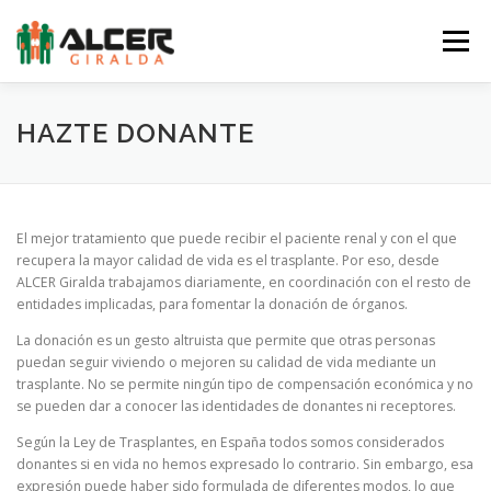
Saltar
al
Menú
contenido
LA ASOCIACIÓN
LA ERC
SERVICIOS
HAZTE DONANTE
NOTICIAS
EQUIPO
AGENDA
COLABORA
El mejor tratamiento que puede recibir el paciente renal y con el que
recupera la mayor calidad de vida es el trasplante. Por eso, desde
ALCER Giralda trabajamos diariamente, en coordinación con el resto de
TIENDA
CONTACTO
entidades implicadas, para fomentar la donación de órganos.
La donación es un gesto altruista que permite que otras personas
puedan seguir viviendo o mejoren su calidad de vida mediante un
trasplante. No se permite ningún tipo de compensación económica y no
se pueden dar a conocer las identidades de donantes ni receptores.
Según la Ley de Trasplantes, en España todos somos considerados
donantes si en vida no hemos expresado lo contrario. Sin embargo, esa
expresión puede haber sido formulada de diferentes modos, lo que