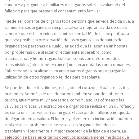
conduce a preguntar a familiares o allegados sobre la voluntad del
fallecido para que presten el consentimiento familiar.
Puede ser donante de órganos toda persona que en vida decida que, a
su muerte, sus órganos sirvan para salvar o mejorar la vida de otros,
siempre que el fallecimiento acontezca en la UCI de un hospital, para
que sea posible la preservación de los órganos. Los donantes de
órganos son personas de cualquier edad que fallecen en un hospital
por problemas que afectan directamente al cerebro, como
traumatismos y hemorragias. Sólo personas con enfermedades
transmisibles (infecciones y cáncer) no son aceptadas como donantes.
Enfermedades localizadas en uno o varios órganos no prejuzgan la
utilización de otros órganos o tejidos para trasplante
Se pueden donar los riñones, el hígado, el corazón, el páncreas y los
pulmones. Además, de una donación también se pueden obtener
tejidos, igualmente muy necesarios, como hueso, las córneas o las
válvulas cardíacas. La extracción de órganos se realiza en un quirófano y
es como una intervención quirúrgica. El cuerpo del fallecido no queda
desfigurado en absoluto. El funeral y el entierro o incineración pueden
realizarse sin problemas ni retrasos. Los órganos donados se
trasplantan rápidamente al mejor receptor de la lista de espera. La
selección se basa en criterios objetivos exclusivamente médicos que