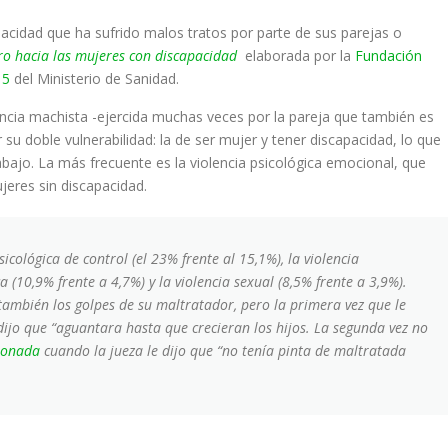
cidad que ha sufrido malos tratos por parte de sus parejas o
ro hacia las mujeres con discapacidad
elaborada por la
Fundación
15
del Ministerio de Sanidad.
lencia machista -ejercida muchas veces por la pareja que también es
u doble vulnerabilidad: la de ser mujer y tener discapacidad, lo que
abajo. La más frecuente es la violencia psicológica emocional, que
ujeres sin discapacidad.
cológica de control (el 23% frente al 15,1%), la violencia
a (10,9% frente a 4,7%) y la violencia sexual (8,5% frente a 3,9%).
 también los golpes de su maltratador, pero la primera vez que le
dijo que “aguantara hasta que crecieran los hijos. La segunda vez no
tionada
cuando la jueza le dijo que “no tenía pinta de maltratada