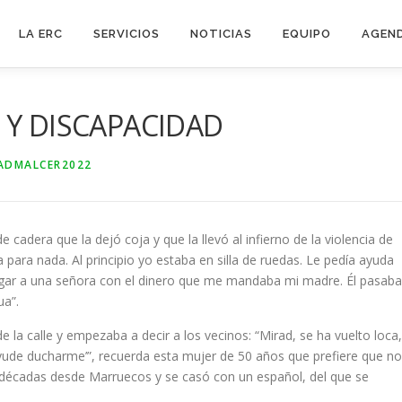
LA ERC
SERVICIOS
NOTICIAS
EQUIPO
AGEN
 Y DISCAPACIDAD
ADMALCER2022
adera que la dejó coja y que la llevó al infierno de la violencia de
para nada. Al principio yo estaba en silla de ruedas. Le pedía ayuda
ar a una señora con el dinero que me mandaba mi madre. Él pasaba
ua”.
e la calle y empezaba a decir a los vecinos: “Mirad, se ha vuelto loca,
ayude ducharme’”, recuerda esta mujer de 50 años que prefiere que no
décadas desde Marruecos y se casó con un español, del que se