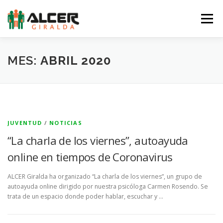
Saltar
al
Menú
contenido
LA ASOCIACIÓN
LA ERC
SERVICIOS
MES:
ABRIL 2020
NOTICIAS
EQUIPO
AGENDA
COLABORA
JUVENTUD
/
NOTICIAS
TIENDA
CONTACTO
“La charla de los viernes”, autoayuda
online en tiempos de Coronavirus
ALCER Giralda ha organizado “La charla de los viernes”, un grupo de
autoayuda online dirigido por nuestra psicóloga Carmen Rosendo. Se
trata de un espacio donde poder hablar, escuchar y …