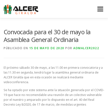
Saltar
al
Menú
contenido
LA ASOCIACIÓN
LA ERC
SERVICIOS
Convocada para el 30 de mayo la
Asamblea General Ordinaria
NOTICIAS
EQUIPO
AGENDA
COLABORA
PÚBLICADO EN
15 DE MAYO DE 2020
POR
ADMALCER2022
TIENDA
CONTACTO
El próximo sábado 30 de mayo, a las 11.00 en primera convocatoria y a
las 11.30 en segunda, tendrá lugar la asamblea general ordinaria de
ALCER Giralda que en esta ocasión se realizará mediante
videoconferencia.
Se ha optado por este sistema ante la situación generada por el COVID-
19 que hace no recomendable una reunión de un colectivo vulnerable
por el nuestro y amparado por lo dispuesto en el art. 40 del Real
Decreto Ley 8/2020, de 17 de marzo, de medidas urgentes