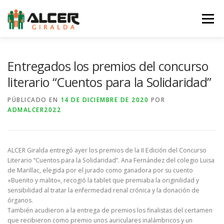
Saltar
al
Menú
contenido
LA ASOCIACIÓN
LA ERC
SERVICIOS
Entregados los premios del concurso
literario “Cuentos para la Solidaridad”
NOTICIAS
EQUIPO
AGENDA
COLABORA
PÚBLICADO EN
14 DE DICIEMBRE DE 2020
POR
ADMALCER2022
TIENDA
CONTACTO
ALCER Giralda entregó ayer los premios de la II Edición del Concurso
Literario “Cuentos para la Solidaridad”. Ana Fernández del colegio Luisa
de Marillac, elegida por el jurado como ganadora por su cuento
«Buenito y malito», recogió la tablet que premiaba la originilidad y
sensibilidad al tratar la enfermedad renal crónica y la donación de
órganos.
También acudieron a la entrega de premios los finalistas del certamen
que recibieron como premio unos auriculares inalámbricos y un