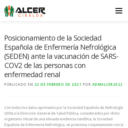
Saltar
al
Menú
contenido
LA ASOCIACIÓN
LA ERC
SERVICIOS
Posicionamiento de la Sociedad
Española de Enfermería Nefrológica
(SEDEN) ante la vacunación de SARS-
NOTICIAS
EQUIPO
AGENDA
COLABORA
COV2 de las personas con
enfermedad renal
TIENDA
CONTACTO
PÚBLICADO EN
22 DE FEBRERO DE 2021
POR
ADMALCER2022
Con todos los datos aportados por la Sociedad Española de Nefrología
(SEN) a la Dirección General de Salud Pública, considerados por dicho
organismo oficial de una elevada evidencia científica, la Sociedad
Española de Enfermería Nefrológica, se posiciona conjuntamente con la