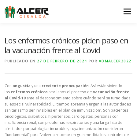
Saltar
al
Menú
contenido
LA ASOCIACIÓN
LA ERC
SERVICIOS
Los enfermos crónicos piden paso en
la vacunación frente al Covid
NOTICIAS
EQUIPO
AGENDA
COLABORA
PÚBLICADO EN
27 DE FEBRERO DE 2021
POR
ADMALCER2022
TIENDA
CONTACTO
Con
angustia
y una
creciente preocupación
. Así están viviendo
los
enfermos crónicos
sevillanos el proceso de
vacunación frente
al Covid-19
ante el desconocimiento sobre cuándo será su turno dada
su especial vulnerabilidad. El tiempo apremia y urgen a las autoridades
sanitarias “no ser invisibles en el plan de inmunización”. Son pacientes
oncológicos, diabéticos, hipertensos, cardiópatas, personas con
insuficiencia renal, con problemas respiratorios y una larga lista de
afectados por patologías incurables, cuya inmunización consideran
“fundamental” para “volver a retomar en gran medida los controles de