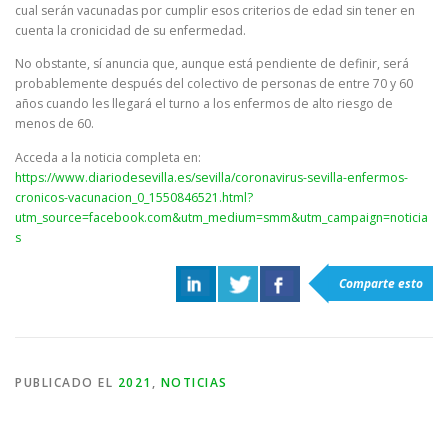
cual serán vacunadas por cumplir esos criterios de edad sin tener en
cuenta la cronicidad de su enfermedad.
No obstante, sí anuncia que, aunque está pendiente de definir, será
probablemente después del colectivo de personas de entre 70 y 60
años cuando les llegará el turno a los enfermos de alto riesgo de
menos de 60.
Acceda a la noticia completa en:
https://www.diariodesevilla.es/sevilla/coronavirus-sevilla-enfermos-
cronicos-vacunacion_0_1550846521.html?
utm_source=facebook.com&utm_medium=smm&utm_campaign=noticia
s
Comparte esto
PUBLICADO EL
2021
,
NOTICIAS