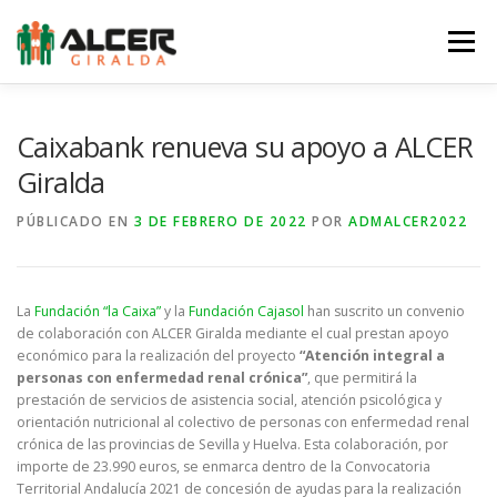
Saltar
al
Menú
contenido
LA ASOCIACIÓN
LA ERC
SERVICIOS
Caixabank renueva su apoyo a ALCER
Giralda
NOTICIAS
EQUIPO
AGENDA
COLABORA
PÚBLICADO EN
3 DE FEBRERO DE 2022
POR
ADMALCER2022
TIENDA
CONTACTO
La
Fundación “la Caixa”
y la
Fundación Cajasol
han suscrito un convenio
de colaboración con ALCER Giralda mediante el cual prestan apoyo
económico para la realización del proyecto
“Atención integral a
personas con enfermedad renal crónica”
, que permitirá la
prestación de servicios de asistencia social, atención psicológica y
orientación nutricional al colectivo de personas con enfermedad renal
crónica de las provincias de Sevilla y Huelva. Esta colaboración, por
importe de 23.990 euros, se enmarca dentro de la Convocatoria
Territorial Andalucía 2021 de concesión de ayudas para la realización