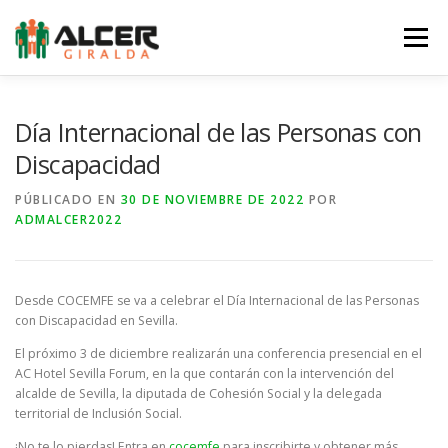
Saltar
al
Menú
contenido
LA ASOCIACIÓN
LA ERC
SERVICIOS
Día Internacional de las Personas con
Discapacidad
NOTICIAS
EQUIPO
AGENDA
COLABORA
PÚBLICADO EN
30 DE NOVIEMBRE DE 2022
POR
ADMALCER2022
TIENDA
CONTACTO
Desde COCEMFE se va a celebrar el Día Internacional de las Personas
con Discapacidad en Sevilla.
El próximo 3 de diciembre realizarán una conferencia presencial en el
AC Hotel Sevilla Forum, en la que contarán con la intervención del
alcalde de Sevilla, la diputada de Cohesión Social y la delegada
territorial de Inclusión Social.
¡No te lo pierdas! Entra en
cocemfe
para inscribirte y obtener más